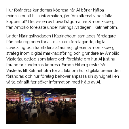
Hur förändras kundernas köpresa när AI börjar hjälpa
människor att hitta information, jämföra alternativ och fatta
köpbeslut? Det var en av huvudfrågorna när Simon Ekberg
från Ampilio föreläste under Näringslivsdagen i Katrineholm.
Under Näringslivsdagen i Katrineholm samlades företagare
från hela regionen för att diskutera företagande, digital
utveckling och framtidens affärsmöjligheter. Simon Ekberg,
strateg inom digital marknadsföring och grundare av Ampilio i
Västerås, deltog som talare och föreläste om hur AI just nu
förändrar kundernas köpresa. Simon Ekberg reste från
Västerås till Katrineholm för att tala om hur digitala beteenden
förändras och hur företag behöver anpassa sin synlighet i en
värld där allt fler söker information med hjälp av AI.