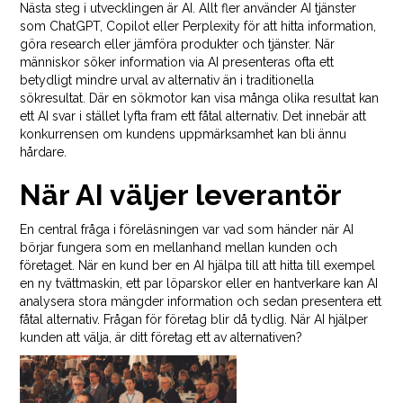
Nästa steg i utvecklingen är AI. Allt fler använder AI tjänster
som ChatGPT, Copilot eller Perplexity för att hitta information,
göra research eller jämföra produkter och tjänster. När
människor söker information via AI presenteras ofta ett
betydligt mindre urval av alternativ än i traditionella
sökresultat. Där en sökmotor kan visa många olika resultat kan
ett AI svar i stället lyfta fram ett fåtal alternativ. Det innebär att
konkurrensen om kundens uppmärksamhet kan bli ännu
hårdare.
När AI väljer leverantör
En central fråga i föreläsningen var vad som händer när AI
börjar fungera som en mellanhand mellan kunden och
företaget. När en kund ber en AI hjälpa till att hitta till exempel
en ny tvättmaskin, ett par löparskor eller en hantverkare kan AI
analysera stora mängder information och sedan presentera ett
fåtal alternativ. Frågan för företag blir då tydlig. När AI hjälper
kunden att välja, är ditt företag ett av alternativen?