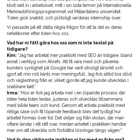
klivit rakt in i arbetslivet, mitt i sin sista termin på Internationella
Marknadsföringsprogrammet vid Mälardalens universitet.
Tiden gick snabbt, och plötsligt varderas internship över.
Vi passade på att ställa några frågor för att ta del av deras
reflektioner efter tiden hos oss.
Vad har ni fått göra hos oss som ni inte testat på
tidigare?
Kim:
“Jag har arbetat mer praktiskt med SEO än tidigare, bland
annat i verktyg som Ahrefs. Att få vara med och påverka
kunders synlighet på Google har varit otroligt lärorikt och
gjort att min roll känts mer meningsfull. Jag fick alltid bra stöd
och vägledning från er, vilket gjorde att jag kunde utvecklas i
snabbare takt.”
Irma:
“Hos er fick jag arbeta mer i en löpande process där
idéer hela tiden testas, justeras och utvecklas tillsammans
med både team och kund. Genom att arbeta praktiskt med
riktiga case och få löpande feedback blev det tydligt hur
arbetet formas över tid. Det skiljer sig från skolan, där man
oftare landar i ett rätt svar, medan arbetet i praktiken handlar
mer om att utveckla och förbättra lösningar längs vägen.”
Vad är den viktigaste insikten ni tar med er från oss?