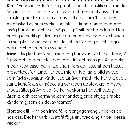
Kim:
“En viktig insikt för mig är att arbetet i praktiken är mindre
fyrkantigt än i skolan. Istället krävs det mer eget ansvar för
struktur, prioritering och att driva arbetet framåt. Jag blev
överraskad av hur mycket jag faktiskt kunde bidra med och
insåg hur viktigt det är att våga lita på sitt eget omdöme. Hos
er har jag verkligen känt mig som en del av teamet och vågat
ta mer plats, vilket har gjort det lättare för mig att fatta egna
beslut och bli mer självständig.”
Irma:
“Jag tar framförallt med mig hur viktigt det är att testa, få
återkoppling och hela tiden förbättra det man gör. Att arbeta
med riktiga case, där vi tagit fram förslag, justerat och tillslut
presenterat för kund, har gett mig en tydligare bild av vad
som faktiskt skapar värde. Jag tar även med mig hur viktigt ett
starkt kundfokus är, något jag verkligen upplevt genomsyrar
arbetssättet på Ampilio. De här veckorna har varit väldigt
lärorika och det varma välkomnandet gjorde att jag snabbt
kände mig som en del av teamet.”
Stort tack till Kim och Irma för ert engagemang under er tid
hos oss. Det har varit kul att få följa er utveckling under dessa
veckor.