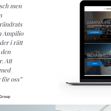
nsch men
m
örändrats
m Ampilio
der i rätt
 den
. Att
 med
 för oss”
 Group