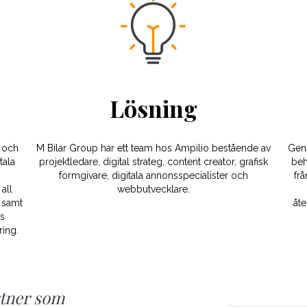
Lösning
r och
M Bilar Group har ett team hos Ampilio bestående av
Geno
tala
projektledare, digital strateg, content creator, grafisk
beh
formgivare, digitala annonsspecialister och
frå
all
webbutvecklare.
l samt
åt
es
ring.
rtner som