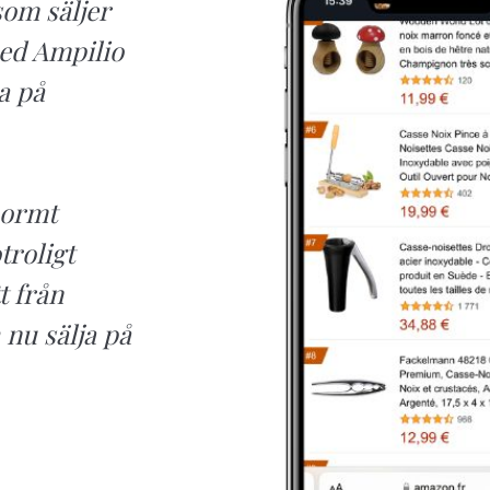
som säljer
ed Ampilio
ja på
normt
troligt
t från
 nu sälja på