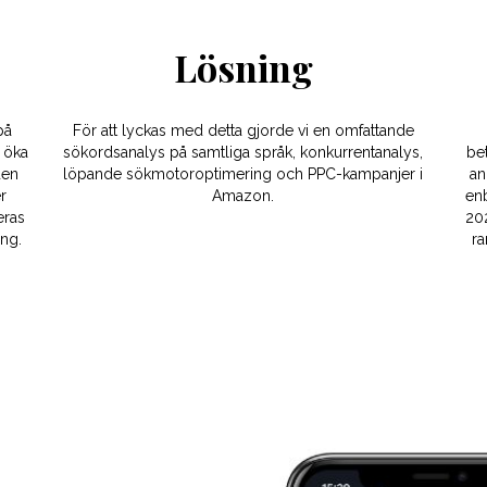
Lösning
på
För att lyckas med detta gjorde vi en omfattande
 öka
sökordsanalys på samtliga språk, konkurrentanalys,
be
den
löpande sökmotoroptimering och PPC-kampanjer i
an
r
Amazon.
enb
eras
202
ång.
ra