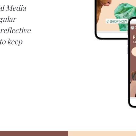
al Media
gular
reflective
to keep