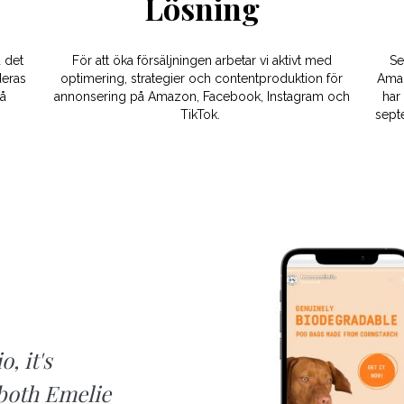
Lösning
d det
För att öka försäljningen arbetar vi aktivt med
Se
deras
optimering, strategier och contentproduktion för
Amaz
på
annonsering på Amazon, Facebook, Instagram och
har
TikTok.
sept
, it's
both Emelie